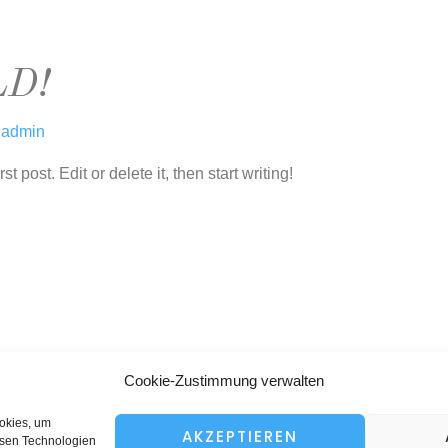
D!
n
admin
 post. Edit or delete it, then start writing!
ung
Cookie-Richtlinie (EU)
Cookie-Zustimmung verwalten
ookies, um
y Tonstudio Höchstadt
AKZEPTIEREN
esen Technologien