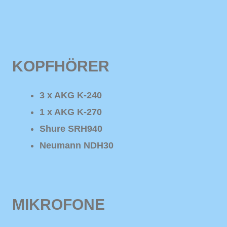
KOPFHÖRER
3 x AKG K-240
1 x AKG K-270
Shure SRH940
Neumann NDH30
MIKROFONE